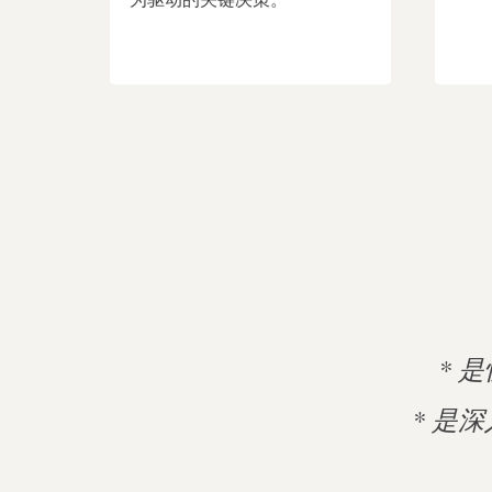
* 
* 是